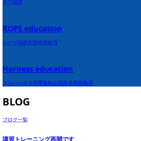
ギア講習
ROPE education
ロープ高所作業特別教育
Harness education
フルハーネス型墜落制止用器具特別教育
BLOG
ブログ一覧
講習トレーニング再開です