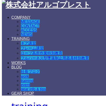
COMPANY
MESSAGE
CONTACT
ACCESS
NEWS
TRAINING
ギア講習
フレーム講習
ロープ高所作業特別教育
フルハーネス型墜落制止用器具特別教育
WORKS
BLOG
社長ブログ
work
training
event
gear info & tips
GEAR SHOP